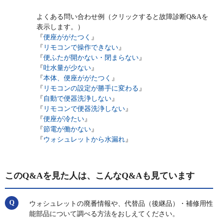
よくある問い合わせ例（クリックすると故障診断Q&Aを
表示します。）
『
便座ががたつく
』
『
リモコンで操作できない
』
『
便ふたが開かない・閉まらない
』
『
吐水量が少ない
』
『
本体、便座ががたつく
』
『
リモコンの設定が勝手に変わる
』
『
自動で便器洗浄しない
』
『
リモコンで便器洗浄しない
』
『
便座が冷たい
』
『
節電が働かない
』
『
ウォシュレットから水漏れ
』
このQ&Aを見た人は、こんなQ&Aも見ています
ウォシュレットの廃番情報や、代替品（後継品）・補修用性
能部品について調べる方法をおしえてください。