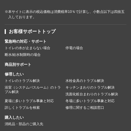
※本サイトに表示の税込価格は消費税率10％で計算し、小数点以下は四捨五
入しております。
お客様サポートトップ
緊急時の対応・サポート
トイレの水が止まらない場合
停電の場合
断水/給水制限時の場合
商品別サポート
修理したい
トイレのトラブル解決
水栓金具のトラブル解決
浴室（システムバスルーム）のトラ
キッチンまわりのトラブル解決
ブル解決
洗面化粧台まわりのトラブル解決
夏場に多いトラブル事象と対応
冬場に多いトラブル事象と対応
詳しくトラブルを検索
修理に関するご相談窓口
購入したい
消耗品・部品のご購入先