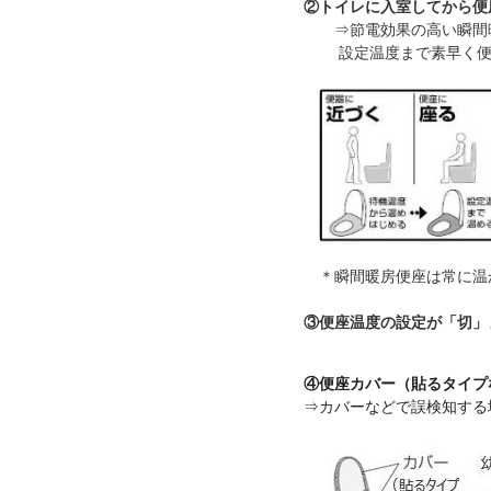
②トイレに入室してから便
⇒節電効果の高い瞬間暖房
設定温度まで素早く便座
＊瞬間暖房便座は常に温
③便座温度の設定が「切」
④便座カバー（貼るタイプ
⇒カバーなどで誤検知する