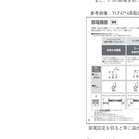
また、1つの節電を切っ
参考画像：TCF47*4系
節電設定を切ると常に温か