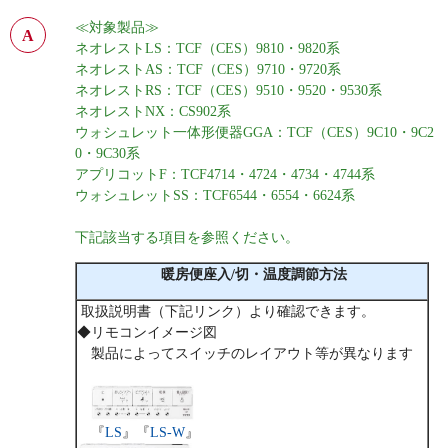
≪対象製品≫
ネオレストLS：TCF（CES）9810・9820系
ネオレストAS：TCF（CES）9710・9720系
ネオレストRS：TCF（CES）9510・9520・9530系
ネオレストNX：CS902系
ウォシュレット一体形便器GGA：TCF（CES）9C10・9C2
0・9C30系
アプリコットF：TCF4714・4724・4734・4744系
ウォシュレットSS：TCF6544
・6554・6624系
下記該当する項目を参照ください。
暖房便座入/切・温度調節方法
取扱説明書（下記リンク）より確認できます。
◆リモコンイメージ図
製品によってスイッチのレイアウト等が異なります
『
LS
』『
LS-W
』