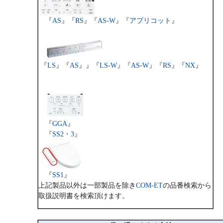
『
AS
』『
RS
』『
AS-W
』『
アプリコット
』
『
LS
』『
AS
』
』『
LS-W
』『
AS-W
』『
RS
』『
NX
』
『
GGA
』
『
SS2・3
』
『
SS1
』
上記製品以外は一部製品を除き
COM-ET
の品番検索から
取扱説明書を検索頂けます。