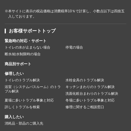
※本サイトに表示の税込価格は消費税率10％で計算し、小数点以下は四捨五
入しております。
お客様サポートトップ
緊急時の対応・サポート
トイレの水が止まらない場合
停電の場合
断水/給水制限時の場合
商品別サポート
修理したい
トイレのトラブル解決
水栓金具のトラブル解決
浴室（システムバスルーム）のトラ
キッチンまわりのトラブル解決
ブル解決
洗面化粧台まわりのトラブル解決
夏場に多いトラブル事象と対応
冬場に多いトラブル事象と対応
詳しくトラブルを検索
修理に関するご相談窓口
購入したい
消耗品・部品のご購入先