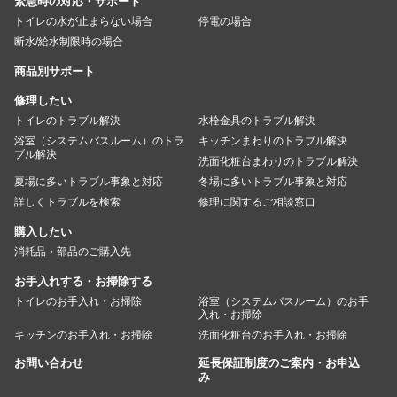
緊急時の対応・サポート
トイレの水が止まらない場合
停電の場合
断水/給水制限時の場合
商品別サポート
修理したい
トイレのトラブル解決
水栓金具のトラブル解決
浴室（システムバスルーム）のトラ
キッチンまわりのトラブル解決
ブル解決
洗面化粧台まわりのトラブル解決
夏場に多いトラブル事象と対応
冬場に多いトラブル事象と対応
詳しくトラブルを検索
修理に関するご相談窓口
購入したい
消耗品・部品のご購入先
お手入れする・お掃除する
トイレのお手入れ・お掃除
浴室（システムバスルーム）のお手
入れ・お掃除
キッチンのお手入れ・お掃除
洗面化粧台のお手入れ・お掃除
お問い合わせ
延長保証制度のご案内・お申込
み