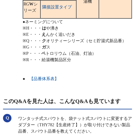
湯機
RG
W
シ
隣接設置タイプ
リーズ
●ネーミングについて
※H・・・
は
や沸き
※E・・・
え
んかく追いだき
※Q・・・
ク
オリティーシリーズ（セミ貯湯式新品番）
※G・・・
ガ
ス
※P・・・
ペ
トロリウム（石油、灯油）
※R・・・給湯機製品区分
●
【品番体系表】
このQ&Aを見た人は、こんなQ&Aも見ています
ワンタッチ式スパウトを、袋ナット式スパウトに変更するア
ダプター（THY782【生産終了】）が取り付けできない製品
品番、スパウト品番を教えてください。