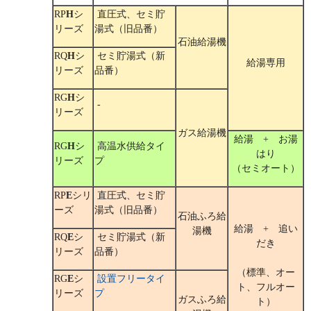
RP
H
シ
直圧式、セミ貯
リーズ
湯式（旧品番）
石油給湯機
RQ
H
シ
セミ貯湯式（新
給湯専用
リーズ
品番）
RG
H
シ
-
リーズ
ガス給湯機
給湯 + お湯
RG
H
シ
高温水供給タイ
はり
リーズ
プ
（セミオート）
RP
E
シリ
直圧式、セミ貯
ーズ
湯式（旧品番）
石油ふろ給
給湯 + 追い
湯機
RQ
E
シ
セミ貯湯式（新
だき
リーズ
品番）
（標準、オー
RG
E
シ
設置フリータイ
ト、フルオー
リーズ
プ
ガスふろ給
ト）