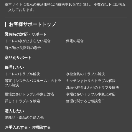
※本サイトに表示の税込価格は消費税率10％で計算し、小数点以下は四捨五
入しております。
お客様サポートトップ
緊急時の対応・サポート
トイレの水が止まらない場合
停電の場合
断水/給水制限時の場合
商品別サポート
修理したい
トイレのトラブル解決
水栓金具のトラブル解決
浴室（システムバスルーム）のトラ
キッチンまわりのトラブル解決
ブル解決
洗面化粧台まわりのトラブル解決
夏場に多いトラブル事象と対応
冬場に多いトラブル事象と対応
詳しくトラブルを検索
修理に関するご相談窓口
購入したい
消耗品・部品のご購入先
お手入れする・お掃除する