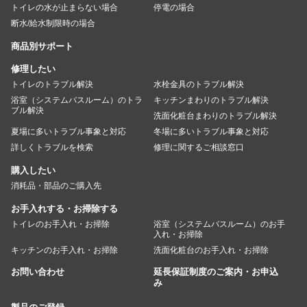
トイレの水が止まらない場合
停電の場合
断水/給水制限時の場合
商品別サポート
修理したい
トイレのトラブル解決
水栓金具のトラブル解決
浴室（システムバスルーム）のトラ
キッチンまわりのトラブル解決
ブル解決
洗面化粧台まわりのトラブル解決
夏場に多いトラブル事象と対応
冬場に多いトラブル事象と対応
詳しくトラブルを検索
修理に関するご相談窓口
購入したい
消耗品・部品のご購入先
お手入れする・お掃除する
トイレのお手入れ・お掃除
浴室（システムバスルーム）のお手
入れ・お掃除
キッチンのお手入れ・お掃除
洗面化粧台のお手入れ・お掃除
お問い合わせ
延長保証制度のご案内・お申込
み