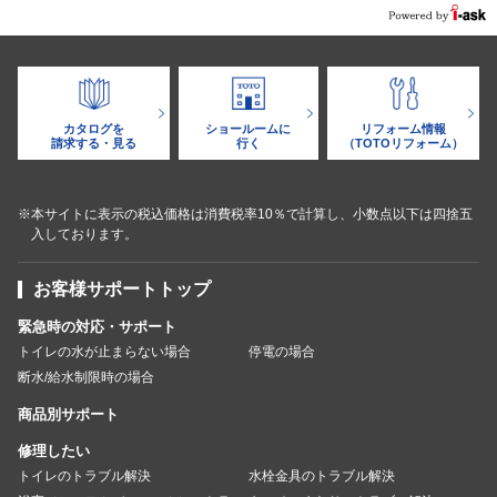
カタログを
ショールームに
リフォーム情報
請求する・見る
行く
（TOTOリフォーム）
※本サイトに表示の税込価格は消費税率10％で計算し、小数点以下は四捨五
入しております。
お客様サポートトップ
緊急時の対応・サポート
トイレの水が止まらない場合
停電の場合
断水/給水制限時の場合
商品別サポート
修理したい
トイレのトラブル解決
水栓金具のトラブル解決