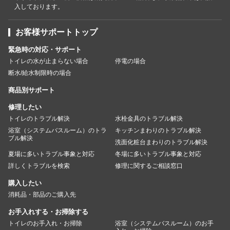
入しております。
お客様サポートトップ
緊急時の対応・サポート
トイレの水が止まらない場合
停電の場合
断水/給水制限時の場合
商品別サポート
修理したい
トイレのトラブル解決
水栓金具のトラブル解決
浴室（システムバスルーム）のトラ
キッチンまわりのトラブル解決
ブル解決
洗面化粧台まわりのトラブル解決
夏場に多いトラブル事象と対応
冬場に多いトラブル事象と対応
詳しくトラブルを検索
修理に関するご相談窓口
購入したい
消耗品・部品のご購入先
お手入れする・お掃除する
トイレのお手入れ・お掃除
浴室（システムバスルーム）のお手