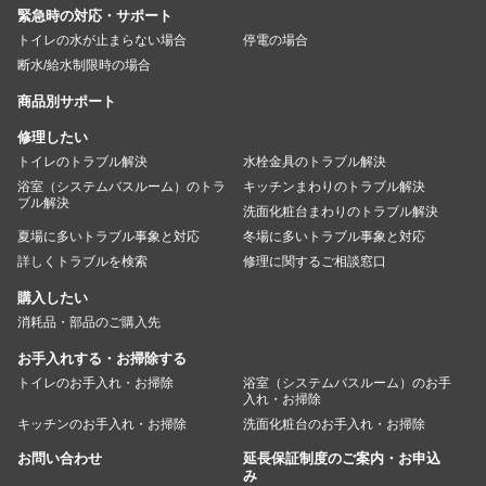
緊急時の対応・サポート
トイレの水が止まらない場合
停電の場合
断水/給水制限時の場合
商品別サポート
修理したい
トイレのトラブル解決
水栓金具のトラブル解決
浴室（システムバスルーム）のトラ
キッチンまわりのトラブル解決
ブル解決
洗面化粧台まわりのトラブル解決
夏場に多いトラブル事象と対応
冬場に多いトラブル事象と対応
詳しくトラブルを検索
修理に関するご相談窓口
購入したい
消耗品・部品のご購入先
お手入れする・お掃除する
トイレのお手入れ・お掃除
浴室（システムバスルーム）のお手
入れ・お掃除
キッチンのお手入れ・お掃除
洗面化粧台のお手入れ・お掃除
お問い合わせ
延長保証制度のご案内・お申込
み