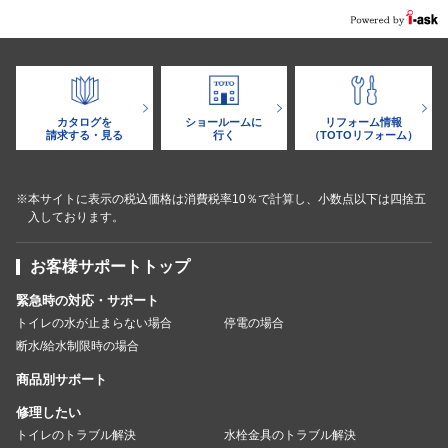
カタログを
ショールームに
リフォーム情報
請求する・見る
行く
（TOTOリフォーム）
※本サイトに表示の税込価格は消費税率10％で計算し、小数点以下は四捨五
入しております。
お客様サポートトップ
緊急時の対応・サポート
トイレの水が止まらない場合
停電の場合
断水/給水制限時の場合
商品別サポート
修理したい
トイレのトラブル解決
水栓金具のトラブル解決