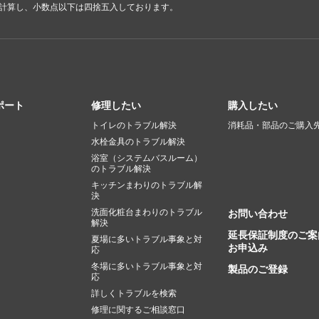
で計算し、小数点以下は四捨五入しております。
ポート
修理したい
購入したい
トイレのトラブル解決
消耗品・部品のご購入
水栓金具のトラブル解決
浴室（システムバスルーム）
のトラブル解決
キッチンまわりのトラブル解
決
洗面化粧台まわりのトラブル
お問い合わせ
解決
延長保証制度のご案
夏場に多いトラブル事象と対
お申込み
応
冬場に多いトラブル事象と対
製品のご登録
応
詳しくトラブルを検索
修理に関するご相談窓口