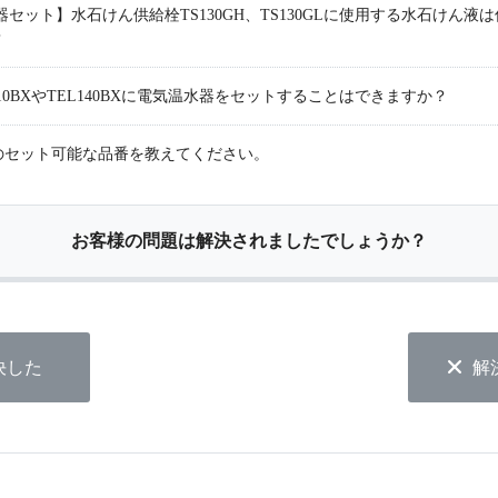
器セット】水石けん供給栓TS130GH、TS130GLに使用する水石けん
？
10BXやTEL140BXに電気温水器をセットすることはできますか？
のセット可能な品番を教えてください。
お客様の問題は解決されましたでしょうか？
決した
解