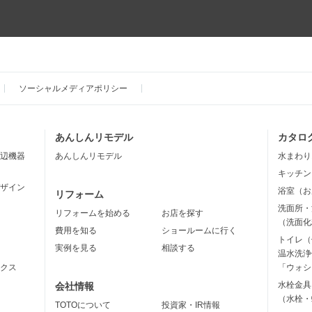
ソーシャルメディアポリシー
あんしんリモデル
カタロ
辺機器
あんしんリモデル
水まわり
キッチン
ザイン
浴室（お
リフォーム
洗面所・
リフォームを始める
お店を探す
（洗面化
費用を知る
ショールームに行く
トイレ（
実例を見る
相談する
温水洗浄
クス
「ウォシ
水栓金具
会社情報
（水栓・
TOTOについて
投資家・IR情報