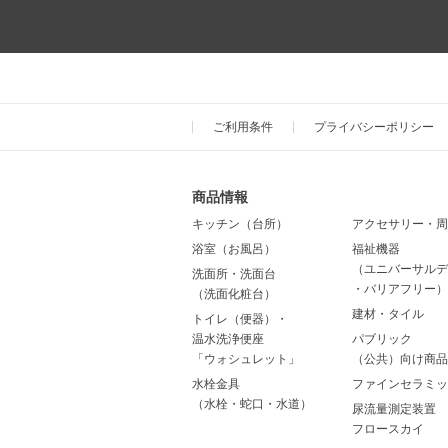
ご利用条件
プライバシーポリシー
商品情報
キッチン（台所）
アクセサリー・周
浴室（お風呂）
福祉機器
（ユニバーサルデ
洗面所・洗面台
・バリアフリー）
（洗面化粧台）
建材・タイル
トイレ（便器）・
温水洗浄便座
パブリック
「ウォシュレット」
（公共）向け商品
水栓金具
ファインセラミッ
（水栓・蛇口・水道）
尿流量測定装置
フロースカイ