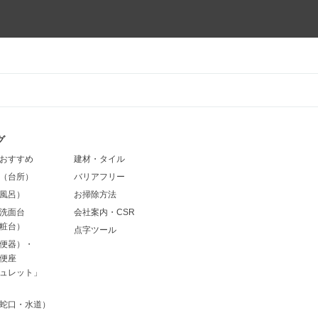
グ
おすすめ
建材・タイル
（台所）
バリアフリー
風呂）
お掃除方法
洗面台
会社案内・CSR
粧台）
点字ツール
便器）・
便座
ュレット」
蛇口・水道）