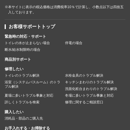
※本サイトに表示の税込価格は消費税率10％で計算し、小数点以下は四捨五
入しております。
お客様サポートトップ
緊急時の対応・サポート
トイレの水が止まらない場合
停電の場合
断水/給水制限時の場合
商品別サポート
修理したい
トイレのトラブル解決
水栓金具のトラブル解決
浴室（システムバスルーム）のトラ
キッチンまわりのトラブル解決
ブル解決
洗面化粧台まわりのトラブル解決
夏場に多いトラブル事象と対応
冬場に多いトラブル事象と対応
詳しくトラブルを検索
修理に関するご相談窓口
購入したい
消耗品・部品のご購入先
お手入れする・お掃除する