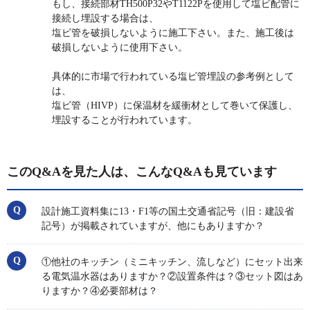
もし、接続部材TH500P32やT1122Pを使用して塩ビ配管に
接続し埋設する場合は、
塩ビ管を破損しないように施工下さい。また、施工後は
破損しないように使用下さい。
具体的に市場で行われている塩ビ管埋設の参考例として
は、
塩ビ管（HIVP）に保温材を緩衝材として巻いて保護し、
埋設することが行われています。
このQ&Aを見た人は、こんなQ&Aも見ています
設計施工資料集に13・F1等の国土交通省記号（旧：建設省
記号）が掲載されていますが、他にもありますか？
①他社のキッチン（ミニキッチン、流しなど）にセット出来
る電気温水器はありますか？②設置条件は？③セット図はあ
りますか？④必要部材は？