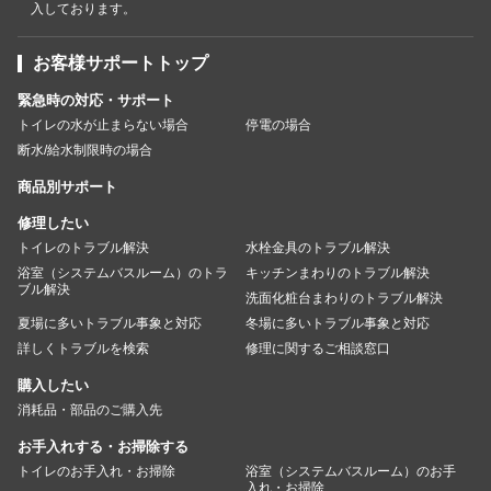
入しております。
お客様サポートトップ
緊急時の対応・サポート
トイレの水が止まらない場合
停電の場合
断水/給水制限時の場合
商品別サポート
修理したい
トイレのトラブル解決
水栓金具のトラブル解決
浴室（システムバスルーム）のトラ
キッチンまわりのトラブル解決
ブル解決
洗面化粧台まわりのトラブル解決
夏場に多いトラブル事象と対応
冬場に多いトラブル事象と対応
詳しくトラブルを検索
修理に関するご相談窓口
購入したい
消耗品・部品のご購入先
お手入れする・お掃除する
トイレのお手入れ・お掃除
浴室（システムバスルーム）のお手
入れ・お掃除