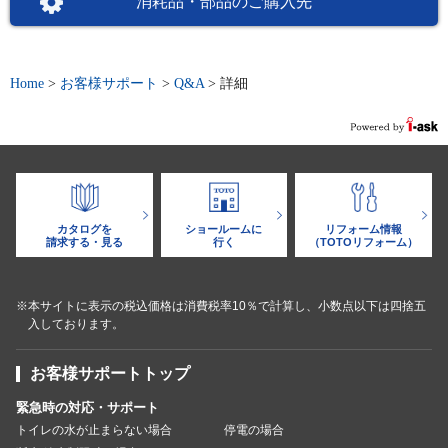
消耗品・部品のご購入先
Home
>
お客様サポート
>
Q&A
>
詳細
カタログを
ショールームに
リフォーム情報
請求する・見る
行く
（TOTOリフォーム）
※本サイトに表示の税込価格は消費税率10％で計算し、小数点以下は四捨五
入しております。
お客様サポートトップ
緊急時の対応・サポート
トイレの水が止まらない場合
停電の場合