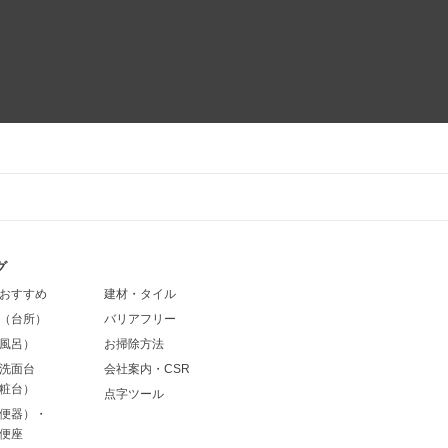
グ
おすすめ
建材・タイル
（台所）
バリアフリー
風呂）
お掃除方法
洗面台
会社案内・CSR
粧台）
点字ツール
便器）・
便座