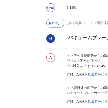
1-1500
[水栓金具]
トイレ用関連
バキュームブレー
＜上下の接続部分からの漏
TV1→上下ともTHK36
TV1以外→上はTH93104
詳細はQ&A
水栓金具No.1-1
＜上記以外の箇所からの漏
バキュームブレーカー一式
詳細はQ&A
水栓金具No.1-1