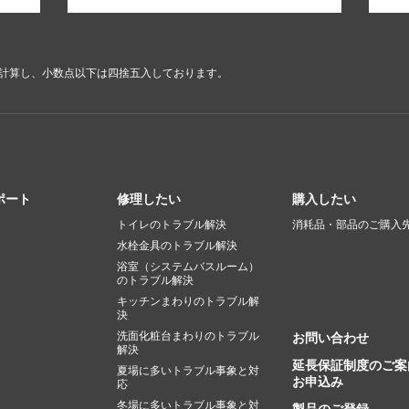
で計算し、小数点以下は四捨五入しております。
ポート
修理したい
購入したい
トイレのトラブル解決
消耗品・部品のご購入
水栓金具のトラブル解決
浴室（システムバスルーム）
のトラブル解決
キッチンまわりのトラブル解
決
洗面化粧台まわりのトラブル
お問い合わせ
解決
延長保証制度のご案
夏場に多いトラブル事象と対
お申込み
応
冬場に多いトラブル事象と対