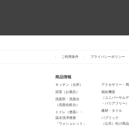
ご利用条件
プライバシーポリシー
商品情報
キッチン（台所）
アクセサリー・周
浴室（お風呂）
福祉機器
（ユニバーサルデ
洗面所・洗面台
・バリアフリー）
（洗面化粧台）
建材・タイル
トイレ（便器）・
温水洗浄便座
パブリック
「ウォシュレット」
（公共）向け商品