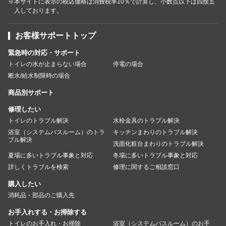
※本サイトに表示の税込価格は消費税率10％で計算し、小数点以下は四捨五
入しております。
お客様サポートトップ
緊急時の対応・サポート
トイレの水が止まらない場合
停電の場合
断水/給水制限時の場合
商品別サポート
修理したい
トイレのトラブル解決
水栓金具のトラブル解決
浴室（システムバスルーム）のトラ
キッチンまわりのトラブル解決
ブル解決
洗面化粧台まわりのトラブル解決
夏場に多いトラブル事象と対応
冬場に多いトラブル事象と対応
詳しくトラブルを検索
修理に関するご相談窓口
購入したい
消耗品・部品のご購入先
お手入れする・お掃除する
トイレのお手入れ・お掃除
浴室（システムバスルーム）のお手