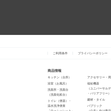
ご利用条件
プライバシーポリシー
商品情報
キッチン（台所）
アクセサリー・周
浴室（お風呂）
福祉機器
（ユニバーサルデ
洗面所・洗面台
・バリアフリー）
（洗面化粧台）
建材・タイル
トイレ（便器）・
温水洗浄便座
パブリック
「ウォシュレット」
（公共）向け商品