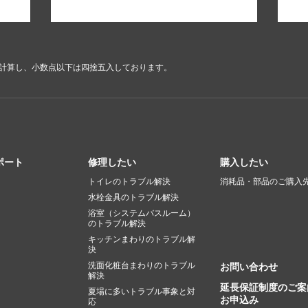
で計算し、小数点以下は四捨五入しております。
ポート
修理したい
購入したい
トイレのトラブル解決
消耗品・部品のご購入
水栓金具のトラブル解決
浴室（システムバスルーム）
のトラブル解決
キッチンまわりのトラブル解
決
洗面化粧台まわりのトラブル
お問い合わせ
解決
延長保証制度のご案
夏場に多いトラブル事象と対
お申込み
応