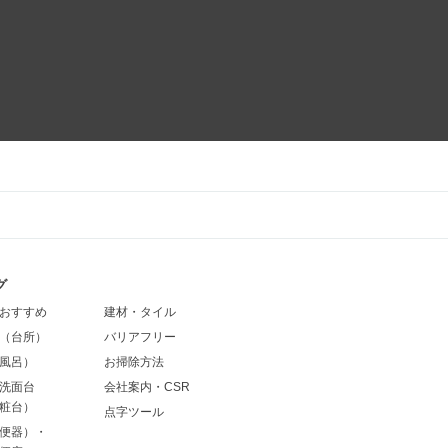
グ
おすすめ
建材・タイル
（台所）
バリアフリー
風呂）
お掃除方法
洗面台
会社案内・CSR
粧台）
点字ツール
便器）・