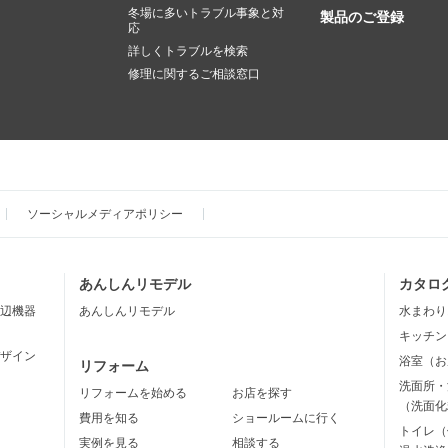
冬場に多いトラブル事象と対
製品のご登録
応
詳しくトラブルを検索
修理に関するご相談窓口
ソーシャルメディアポリシー
あんしんリモデル
カタロ
辺機器
あんしんリモデル
水まわり
キッチン
ザイン
浴室（お
リフォーム
洗面所・
リフォームを始める
お店を探す
（洗面化
費用を知る
ショールームに行く
トイレ（
実例を見る
相談する