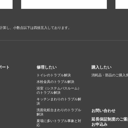
で計算し、小数点以下は四捨五入しております。
ポート
修理したい
購入したい
トイレのトラブル解決
消耗品・部品のご購入
水栓金具のトラブル解決
浴室（システムバスルーム）
のトラブル解決
キッチンまわりのトラブル解
決
洗面化粧台まわりのトラブル
お問い合わせ
解決
延長保証制度のご案
夏場に多いトラブル事象と対
お申込み
応