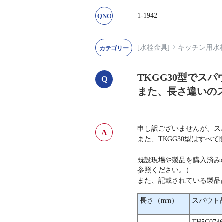
1-1942
[水栓金具]
キッチン用水
TKGG30型でス
また、長さ違いの
申し訳ございませんが、スパ
また、TKGG30型はすべ
既設現場や製品を購入済み
参照ください。）
また、記載されている製品
長さ（mm）
スパウト
TH5C074