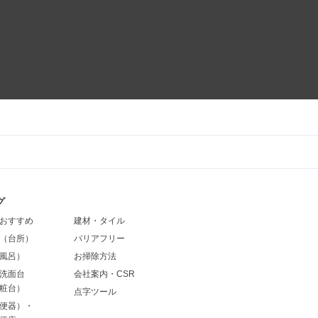
グ
おすすめ
建材・タイル
（台所）
バリアフリー
風呂）
お掃除方法
洗面台
会社案内・CSR
粧台）
点字ツール
便器）・