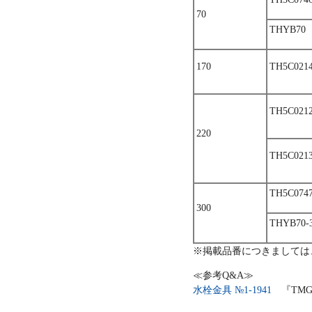
70
THYB70
170
TH5C021
TH5C021
220
TH5C021
TH5C074
300
THYB70-
※掲載品番につきましては
≪参考Q&A≫
水栓金具 №1-1941
『TMG