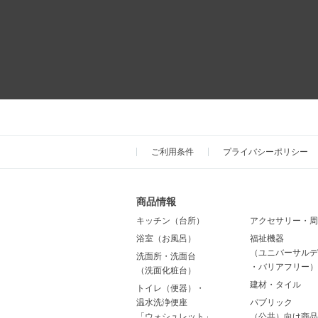
ご利用条件
プライバシーポリシー
商品情報
キッチン（台所）
アクセサリー・周
浴室（お風呂）
福祉機器
（ユニバーサルデ
洗面所・洗面台
・バリアフリー）
（洗面化粧台）
建材・タイル
トイレ（便器）・
温水洗浄便座
パブリック
「ウォシュレット」
（公共）向け商品