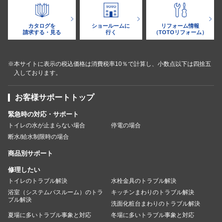
カタログを
ショールームに
リフォーム情報
請求する・見る
行く
（TOTOリフォーム）
※本サイトに表示の税込価格は消費税率10％で計算し、小数点以下は四捨五
入しております。
お客様サポートトップ
緊急時の対応・サポート
トイレの水が止まらない場合
停電の場合
断水/給水制限時の場合
商品別サポート
修理したい
トイレのトラブル解決
水栓金具のトラブル解決
浴室（システムバスルーム）のトラ
キッチンまわりのトラブル解決
ブル解決
洗面化粧台まわりのトラブル解決
夏場に多いトラブル事象と対応
冬場に多いトラブル事象と対応