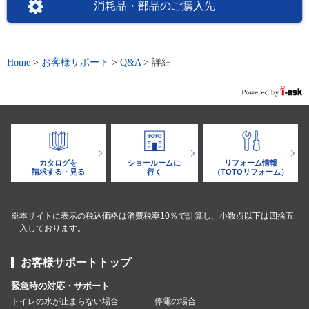
消耗品・部品のご購入先
Home
>
お客様サポート
>
Q&A
>
詳細
カタログを
ショールームに
リフォーム情報
請求する・見る
行く
（TOTOリフォーム）
※本サイトに表示の税込価格は消費税率10％で計算し、小数点以下は四捨五
入しております。
お客様サポートトップ
緊急時の対応・サポート
トイレの水が止まらない場合
停電の場合