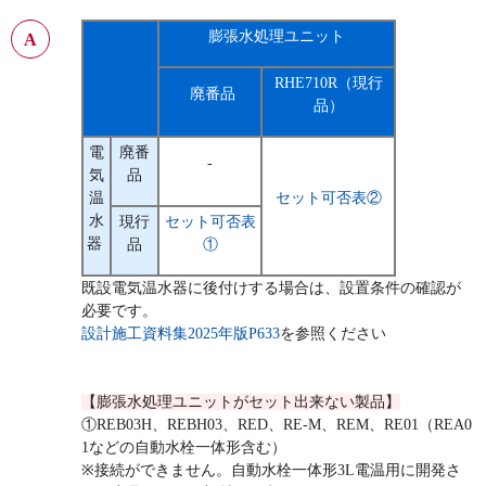
膨張水
処理ユニット
RHE710R（現行
廃番品
品）
電
廃番
-
気
品
温
セット可否表②
水
現行
セット可否表
器
品
①
既設電気温水器に後付けする場合は、設置条件の確認が
必要です。
設計施工資料集2025年版P633
を参照ください
【膨張水処理ユニットがセット出来ない製品】
①REB03H、REBH03、RED、RE-M、REM、RE01（REA0
1などの自動水栓一体形含む）
※接続ができません。自動水栓一体形3L電温用に開発さ