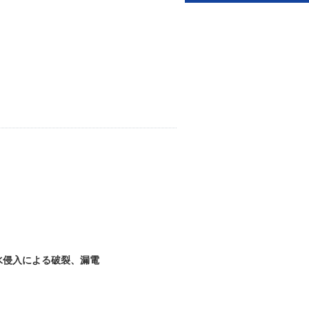
？
水侵入による破裂、漏電