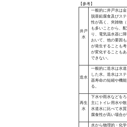
【参考】
一般的に井戸水は金
脱亜鉛腐食及びステ
性が高く、夾雑物（
も多いことから、配
井戸
り、電気温水器に障
水
おいて、他の要因も
が発生することも考
が変化することもあ
できない。
一般的に造水は水道
した水。造水はステ
造水
器寿命の短縮や機能
る。
下水や雨水などをろ
再生
主にトイレ用水や散
水
水道水に比べて水質
腐食性が高い場合が
水から物理的・化学