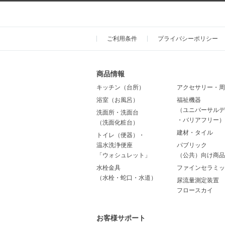
ご利用条件
プライバシーポリシー
商品情報
キッチン（台所）
アクセサリー・周
浴室（お風呂）
福祉機器
（ユニバーサルデ
洗面所・洗面台
・バリアフリー）
（洗面化粧台）
建材・タイル
トイレ（便器）・
温水洗浄便座
パブリック
「ウォシュレット」
（公共）向け商品
水栓金具
ファインセラミッ
（水栓・蛇口・水道）
尿流量測定装置
フロースカイ
お客様サポート