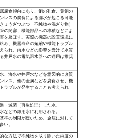
属腐食傾向にあり、銅の孔食、黄銅の
ンレスの腐食による漏水が起こる可能
きょうざつぶつ：不純物や混ざり物）
管の閉塞、機能部品への堆積などによ
害を及ぼす。実際の機器の設置環境に
絡み、機器寿命の短縮や機能トラブル
えられ、雨水などの影響を受けて水質
る井戸水の電気温水器への適用は推奨
水、海水や井戸水などを意図的に改質
ンレス、他の金属などを腐食させ、機
トラブルが発生することも考えられ
過・滅菌（再生処理）した水。
水などの雑用水に利用される。
基準の制限が緩いため、金属に対して
多い。
的な方法で不純物を取り除いた純度の