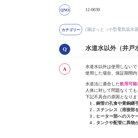
12-0030
[湯ぽっと（小型電気温水
水道水以外（井戸
水道水以外は使用しないで
使用した場合、保証期間内
水道法に適合した
飲用可能
人体に対して問題なくても
下記不具合の原因となりま
1．銅管の孔食や黄銅継
2．ステンレス（溶接部
3．ヒーター部へのスケー
4．タンクや配管に異物が