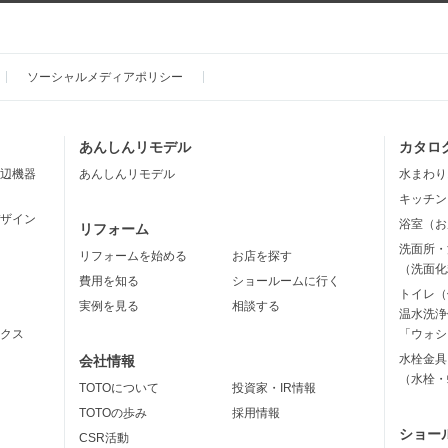
ソーシャルメディアポリシー
あんしんリモデル
カタロ
辺機器
あんしんリモデル
水まわり
キッチン
ザイン
浴室（お
リフォーム
洗面所・
リフォームを始める
お店を探す
（洗面化
費用を知る
ショールームに行く
トイレ（
実例を見る
相談する
温水洗浄
クス
「ウォシ
水栓金具
会社情報
（水栓・
TOTOについて
投資家・IR情報
TOTOの歩み
採用情報
ショー
CSR活動