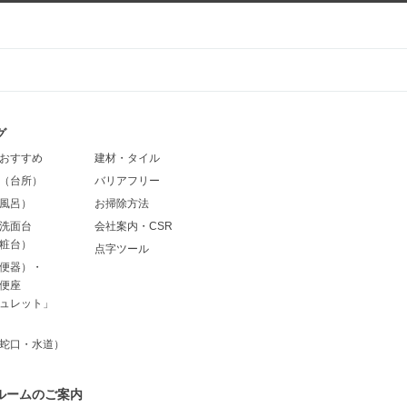
グ
おすすめ
建材・タイル
（台所）
バリアフリー
風呂）
お掃除方法
洗面台
会社案内・CSR
粧台）
点字ツール
便器）・
便座
ュレット」
蛇口・水道）
ルームのご案内