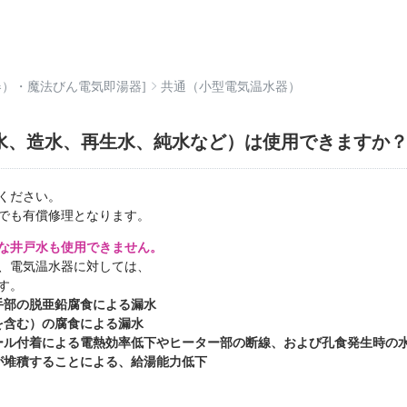
器）・魔法びん電気即湯器]
共通（小型電気温水器）
水、造水、再生水、純水など）は使用できますか
ください。
でも有償修理となります。
な井戸水も使用できません。
、電気温水器に対しては、
す。
手部の脱亜鉛腐食による漏水
を含む）の腐食による漏水
ル付着による電熱効率低下やヒーター部の断線、および孔食発生時の
堆積することによる、給湯能力低下