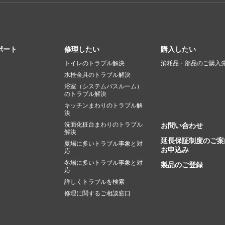
ポート
修理したい
購入したい
トイレのトラブル解決
消耗品・部品のご購入
水栓金具のトラブル解決
浴室（システムバスルーム）
のトラブル解決
キッチンまわりのトラブル解
決
洗面化粧台まわりのトラブル
お問い合わせ
解決
延長保証制度のご案
夏場に多いトラブル事象と対
お申込み
応
冬場に多いトラブル事象と対
製品のご登録
応
詳しくトラブルを検索
修理に関するご相談窓口