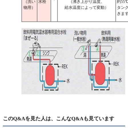
（洗い
水栓
（沸き上がり温度、
約55
物用）
給水温度によって変動）
タンク
きま
このQ&Aを見た人は、こんなQ&Aも見ています