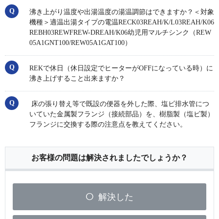
沸き上がり温度や出湯温度の湯温調節はできますか？＜対象
機種＞適温出湯タイプの電温RECK03REAH/K/L03REAH/K06
REBH03REWFREW-DREAH/K06幼児用マルチシンク（REW
05A1GNT100/REW05A1GAT100）
REKで休日（休日設定でヒーターがOFFになっている時）に
沸き上げすること出来ますか？
床の張り替え等で既設の便器を外した際、塩ビ排水管につ
いていた金属製フランジ（接続部品）を、樹脂製（塩ビ製）
フランジに交換する際の注意点を教えてください。
お客様の問題は解決されましたでしょうか？
解決した