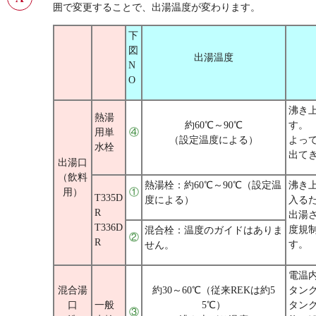
囲で変更することで、出湯温度が変わります。
下
図
出湯温度
N
O
沸き
熱湯
約60℃～90℃
す。
用単
④
（設定温度による）
よって
水栓
出て
出湯口
（飲料
熱湯栓：約60℃～90℃（設定温
沸き
用）
①
T335D
度による）
入る
R
出湯
T336D
度規
混合栓：温度のガイドはありま
②
R
す。
せん。
電温
混合湯
約30～60℃（従来REKは約5
タン
口
一般
5℃）
タンク
③