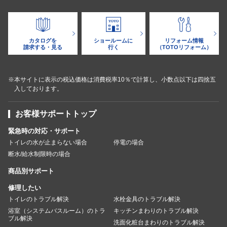
カタログを
ショールームに
リフォーム情報
請求する・見る
行く
（TOTOリフォーム）
※本サイトに表示の税込価格は消費税率10％で計算し、小数点以下は四捨五
入しております。
お客様サポートトップ
緊急時の対応・サポート
トイレの水が止まらない場合
停電の場合
断水/給水制限時の場合
商品別サポート
修理したい
トイレのトラブル解決
水栓金具のトラブル解決
浴室（システムバスルーム）のトラ
キッチンまわりのトラブル解決
ブル解決
洗面化粧台まわりのトラブル解決