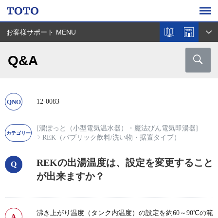
お客様サポート MENU
Q&A
12-0083
[湯ぽっと（小型電気温水器）・魔法びん電気即湯器]
REK（パブリック飲料/洗い物・据置タイプ）
REKの出湯温度は、設定を変更すること
が出来ますか？
沸き上がり温度（タンク内温度）の設定を約60～90℃の範