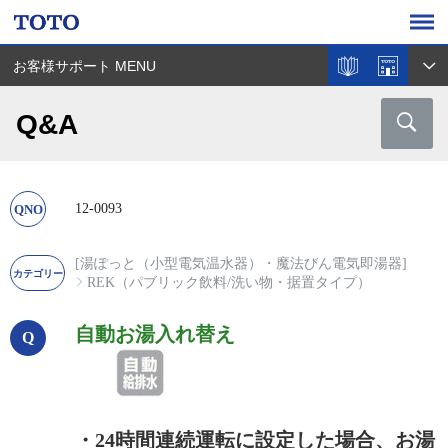
お客様サポート MENU
Q&A
12-0093
[湯ぽっと（小型電気温水器）・魔法びん電気即湯器]
REK（パブリック飲料/洗い物・据置タイプ）
自動お湯入れ替え
・24時間連続運転に設定した場合、お湯