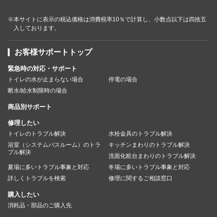
※本サイトに表示の税込価格は消費税率10％で計算し、小数点以下は四捨五
入しております。
お客様サポートトップ
緊急時の対応・サポート
トイレの水が止まらない場合
停電の場合
断水/給水制限時の場合
商品別サポート
修理したい
トイレのトラブル解決
水栓金具のトラブル解決
浴室（システムバスルーム）のトラ
キッチンまわりのトラブル解決
ブル解決
洗面化粧台まわりのトラブル解決
夏場に多いトラブル事象と対応
冬場に多いトラブル事象と対応
詳しくトラブルを検索
修理に関するご相談窓口
購入したい
消耗品・部品のご購入先