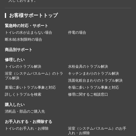
入しております。
お客様サポートトップ
緊急時の対応・サポート
トイレの水が止まらない場合
停電の場合
断水/給水制限時の場合
商品別サポート
修理したい
トイレのトラブル解決
水栓金具のトラブル解決
浴室（システムバスルーム）のトラ
キッチンまわりのトラブル解決
ブル解決
洗面化粧台まわりのトラブル解決
夏場に多いトラブル事象と対応
冬場に多いトラブル事象と対応
詳しくトラブルを検索
修理に関するご相談窓口
購入したい
消耗品・部品のご購入先
お手入れする・お掃除する
トイレのお手入れ・お掃除
浴室（システムバスルーム）のお手
入れ・お掃除