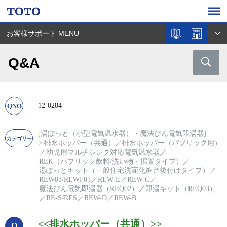
お客様サポート MENU
Q&A
12-0284
[湯ぽっと（小型電気温水器）・魔法びん電気即湯器]
排水ホッパー（共通）
／
排水ホッパー（パブリック用）
／
幼児用マルチシンク対応電気温水器
／
REK（パブリック飲料/洗い物・据置タイプ）
／
湯ぽっとキット（一般住宅洗面化粧台後付けタイプ）
／
REW03/REWF03
／
REW-E
／
REW-C
／
魔法びん電気即湯器（REQ02）
／
即湯キット（REQ03）
／
RE-S/RES
／
REW-D
／
REW-B
<<排水ホッパー（共通）>>