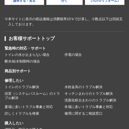
請求する・見る
行く
（TOTOリフォーム）
※本サイトに表示の税込価格は消費税率10％で計算し、小数点以下は四捨五
入しております。
お客様サポートトップ
緊急時の対応・サポート
トイレの水が止まらない場合
停電の場合
断水/給水制限時の場合
商品別サポート
修理したい
トイレのトラブル解決
水栓金具のトラブル解決
浴室（システムバスルーム）のトラ
キッチンまわりのトラブル解決
ブル解決
洗面化粧台まわりのトラブル解決
夏場に多いトラブル事象と対応
冬場に多いトラブル事象と対応
詳しくトラブルを検索
修理に関するご相談窓口
購入したい