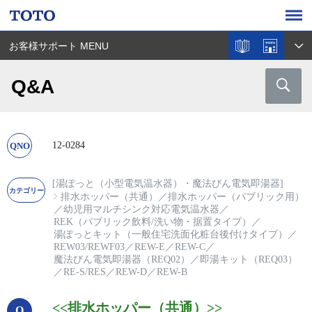
お客様サポート MENU
Q&A
12-0284
[湯ぽっと（小型電気温水器）・魔法びん電気即湯器]
排水ホッパー（共通）
／
排水ホッパー（パブリック用）
／
幼児用マルチシンク対応電気温水器
／
REK（パブリック飲料/洗い物・据置タイプ）
／
湯ぽっとキット（一般住宅洗面化粧台後付けタイプ）
／
REW03/REWF03
／
REW-E
／
REW-C
／
魔法びん電気即湯器（REQ02）
／
即湯キット（REQ03）
／
RE-S/RES
／
REW-D
／
REW-B
<<排水ホッパー（共通）>>