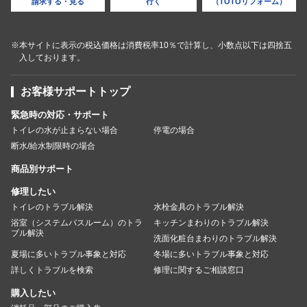
請求する・見る
行く
（TOTOリフォーム）
※本サイトに表示の税込価格は消費税率10％で計算し、小数点以下は四捨五
入しております。
お客様サポートトップ
緊急時の対応・サポート
トイレの水が止まらない場合
停電の場合
断水/給水制限時の場合
商品別サポート
修理したい
トイレのトラブル解決
水栓金具のトラブル解決
浴室（システムバスルーム）のトラ
キッチンまわりのトラブル解決
ブル解決
洗面化粧台まわりのトラブル解決
夏場に多いトラブル事象と対応
冬場に多いトラブル事象と対応
詳しくトラブルを検索
修理に関するご相談窓口
購入したい