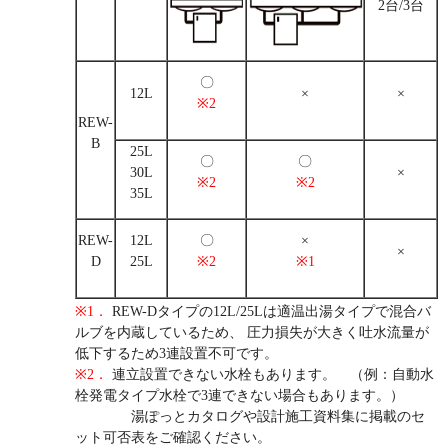
2台/3台
〇
12L
×
×
※2
REW-
B
25L
〇
〇
30L
×
※2
※2
35L
REW-
12L
〇
×
×
D
25L
※2
※1
※1．
REW-Dタイプの12L/25Lは適温出湯タイプで混合バ
ルブを内蔵しているため、 圧力損失が大きく吐水流量が
低下するため3連設置不可です。
※2．
連立設置できない水栓もあります。 （例：自動水
栓発電タイプ水栓で3連できない場合もあります。）
湯ぽっとカタログや設計施工資料集に掲載のセ
ット可否表をご確認ください。