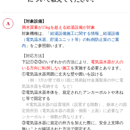
【対象設備】
満水質量が15kgを超える給湯設備が対象
対象機種は、「
給湯設備施工に関する情報＿給湯設備
（電気温水器、貯湯ユニット等）の転倒防止策のご案
内
」をご参照願います。
【対応方法】
下記①②③のいずれかの方法により、
電気温水器が人の
いる方向に転倒しない施工
を実施する必要とあります。
①電気温水器周囲に丈夫な壁や囲いを設ける
（例：3方が壁で残り1面に簡易錠付金属製扉の中に電
気温水器を収納する など）
②電気温水器本体を、規定されたアンカーボルトや木ね
じ等で固定する
※電気温水器の設置場所（設置する階数）、躯体との固
定箇所別（電気温水器の底面・側面・上面）に必要なア
ンカーボルト・個数が異なります。
③電気温水器に規定の外力を加えた際に、安全上支障の
無いことが確認された方法で固定する