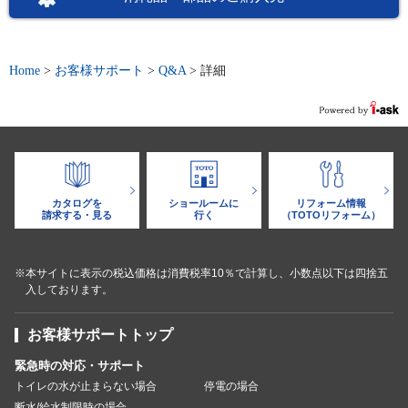
Home
>
お客様サポート
>
Q&A
>
詳細
カタログを
ショールームに
リフォーム情報
請求する・見る
行く
（TOTOリフォーム）
※本サイトに表示の税込価格は消費税率10％で計算し、小数点以下は四捨五
入しております。
お客様サポートトップ
緊急時の対応・サポート
トイレの水が止まらない場合
停電の場合
断水/給水制限時の場合