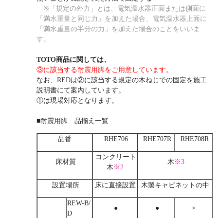
※「規定の外力」とは、電気温水器正面または側面に
「満水重量と同じ力」を加えた場合、電気温水器上面に
「満水重量の半分の力」を加えた場合のことをいいま
す。
TOTO商品に関しては、
③に該当する耐震用脚をご用意しています。
なお、REDは②に該当する規定の木ねじでの固定を施工
説明書にて案内しています。
①は現場対応となります。
■耐震用脚 品揃え一覧
品番
RHE706
RHE707R
RHE708R
コンクリート
床材質
木
※3
木
※2
設置場所
床に直接設置
木製キャビネットの中
REW-B/
●
●
×
D