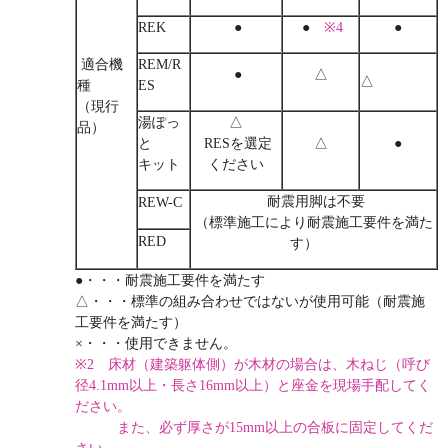
REK
●
●
※4
●
適合機
REM/R
●
△
△
種
ES
（現行
湯ぽっ
△
品）
と
RESを選定
△
●
キット
ください
耐震用脚は不要
REW-C
（標準施工により耐震施工要件を満た
RED
す）
●・・・耐震施工要件を満たす
△・・・標準の組み合わせではないが使用可能（耐震施
工要件を満たす）
×・・・使用できません。
※2 床材（建築躯体側）が木材の場合は、木ねじ（呼び
径4.1mm以上・長さ16mm以上）と座金を現場手配してく
ださい。
また、必ず厚さが15mm以上の合板に固定してくだ