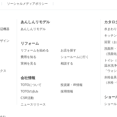
ソーシャルメディアポリシー
あんしんリモデル
カタロ
辺機器
あんしんリモデル
水まわり
キッチン
ザイン
浴室（お
リフォーム
洗面所・
リフォームを始める
お店を探す
（洗面化
費用を知る
ショールームに行く
トイレ（
実例を見る
相談する
温水洗浄
クス
「ウォシ
水栓金具
会社情報
（水栓・
TOTOについて
投資家・IR情報
TOTOの歩み
採用情報
ショー
CSR活動
ショール
ニュースリリース