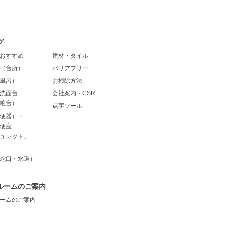
グ
おすすめ
建材・タイル
（台所）
バリアフリー
風呂）
お掃除方法
洗面台
会社案内・CSR
粧台）
点字ツール
便器）・
便座
ュレット」
蛇口・水道）
ルームのご案内
ームのご案内