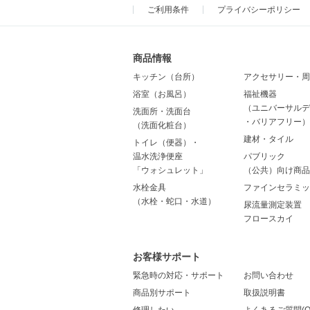
ご利用条件
プライバシーポリシー
商品情報
キッチン（台所）
アクセサリー・周
浴室（お風呂）
福祉機器
（ユニバーサルデ
洗面所・洗面台
・バリアフリー）
（洗面化粧台）
建材・タイル
トイレ（便器）・
温水洗浄便座
パブリック
「ウォシュレット」
（公共）向け商品
水栓金具
ファインセラミッ
（水栓・蛇口・水道）
尿流量測定装置
フロースカイ
お客様サポート
緊急時の対応・サポート
お問い合わせ
商品別サポート
取扱説明書