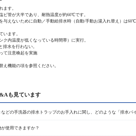
されます。
塩ビ管が大半であり、耐熱温度が約60℃です。
を与えないために自動／手動給排水時（自動/手動お湯入れ替え）は60
ています。
ンク内温度が低くなっている時間帯）に実行。
いと排水を行わない。
って注意喚起を実施
替え機能の項を参照ください。
&Aも見ています
きなどの手洗器の排水トラップのお手入れに関し、どのような「排水パ
物が使用できますか？