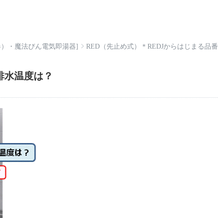
器）・魔法びん電気即湯器]
RED（先止め式）＊REDJからはじまる品
排水温度は？