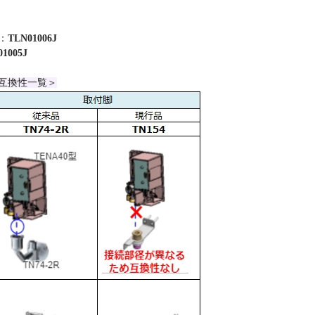
：
TLN01006J
01005J
互換性一覧＞