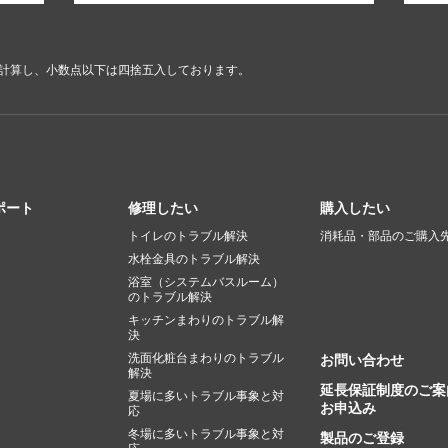
で計算し、小数点以下は四捨五入しております。
ポート
修理したい
購入したい
トイレのトラブル解決
消耗品・部品のご購入
水栓金具のトラブル解決
浴室（システムバスルーム）
のトラブル解決
キッチンまわりのトラブル解
決
洗面化粧台まわりのトラブル
お問い合わせ
解決
延長保証制度のご案
夏場に多いトラブル事象と対
お申込み
応
冬場に多いトラブル事象と対
製品のご登録