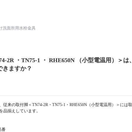
け洗面所用水栓金具
-2R ・TN75-1 ・ RHE650N （小型電温用）＞
できますか？
来の取付脚＜TN74-2R・TN75-1・RHE650N（小型電温用）＞に
を品揃えしています。
品番