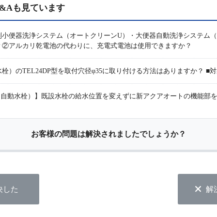
&Aも見ています
別小便器洗浄システム（オートクリーンU）・大便器自動洗浄システム（
？②アルカリ乾電池の代わりに、充電式電池は使用できますか？
）のTEL24DP型を取付穴径φ35に取り付ける方法はありますか？ ■対象
ート（自動水栓）】既設水栓の給水位置を変えずに新アクアオートの機能部
お客様の問題は解決されましたでしょうか？
決した
解