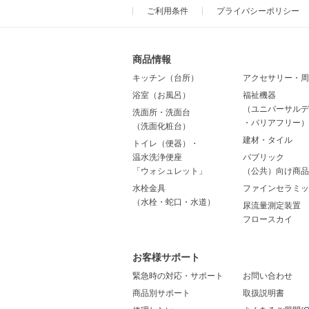
ご利用条件
プライバシーポリシー
商品情報
キッチン（台所）
アクセサリー・周
浴室（お風呂）
福祉機器
（ユニバーサルデ
洗面所・洗面台
・バリアフリー）
（洗面化粧台）
建材・タイル
トイレ（便器）・
温水洗浄便座
パブリック
「ウォシュレット」
（公共）向け商品
水栓金具
ファインセラミッ
（水栓・蛇口・水道）
尿流量測定装置
フロースカイ
お客様サポート
緊急時の対応・サポート
お問い合わせ
商品別サポート
取扱説明書