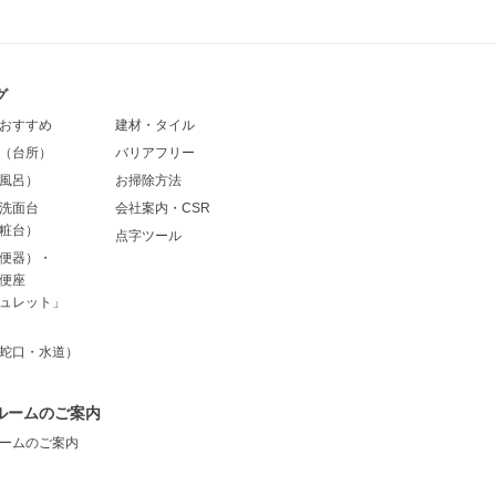
グ
おすすめ
建材・タイル
（台所）
バリアフリー
風呂）
お掃除方法
洗面台
会社案内・CSR
粧台）
点字ツール
便器）・
便座
ュレット」
蛇口・水道）
ルームのご案内
ームのご案内