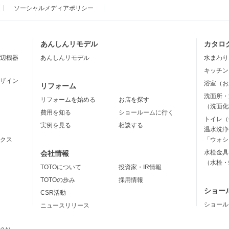
ソーシャルメディアポリシー
あんしんリモデル
カタロ
辺機器
あんしんリモデル
水まわり
キッチン
ザイン
浴室（お
リフォーム
洗面所・
リフォームを始める
お店を探す
（洗面化
費用を知る
ショールームに行く
トイレ（
実例を見る
相談する
温水洗浄
クス
「ウォシ
水栓金具
会社情報
（水栓・
TOTOについて
投資家・IR情報
TOTOの歩み
採用情報
ショー
CSR活動
ショール
ニュースリリース