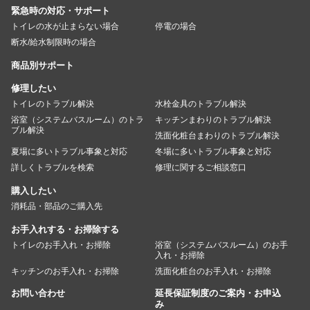
緊急時の対応・サポート
トイレの水が止まらない場合
停電の場合
断水/給水制限時の場合
商品別サポート
修理したい
トイレのトラブル解決
水栓金具のトラブル解決
浴室（システムバスルーム）のトラ
キッチンまわりのトラブル解決
ブル解決
洗面化粧台まわりのトラブル解決
夏場に多いトラブル事象と対応
冬場に多いトラブル事象と対応
詳しくトラブルを検索
修理に関するご相談窓口
購入したい
消耗品・部品のご購入先
お手入れする・お掃除する
トイレのお手入れ・お掃除
浴室（システムバスルーム）のお手
入れ・お掃除
キッチンのお手入れ・お掃除
洗面化粧台のお手入れ・お掃除
お問い合わせ
延長保証制度のご案内・お申込
み