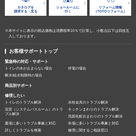
カタログを
ショールームに
リフォーム情報
請求する・見る
行く
（TOTOリフォーム）
※本サイトに表示の税込価格は消費税率10％で計算し、小数点以下は四捨五
入しております。
お客様サポートトップ
緊急時の対応・サポート
トイレの水が止まらない場合
停電の場合
断水/給水制限時の場合
商品別サポート
修理したい
トイレのトラブル解決
水栓金具のトラブル解決
浴室（システムバスルーム）のトラ
キッチンまわりのトラブル解決
ブル解決
洗面化粧台まわりのトラブル解決
夏場に多いトラブル事象と対応
冬場に多いトラブル事象と対応
詳しくトラブルを検索
修理に関するご相談窓口