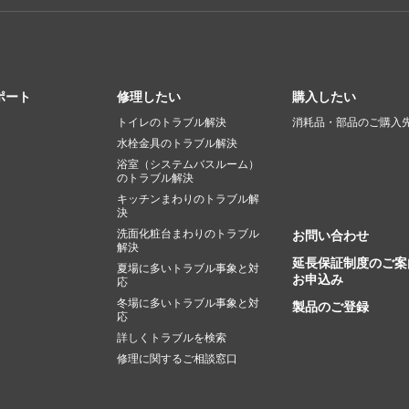
ポート
修理したい
購入したい
トイレのトラブル解決
消耗品・部品のご購入
水栓金具のトラブル解決
浴室（システムバスルーム）
のトラブル解決
キッチンまわりのトラブル解
決
洗面化粧台まわりのトラブル
お問い合わせ
解決
延長保証制度のご案
夏場に多いトラブル事象と対
お申込み
応
冬場に多いトラブル事象と対
製品のご登録
応
詳しくトラブルを検索
修理に関するご相談窓口