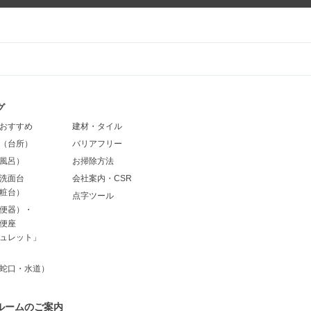
グ
おすすめ
建材・タイル
（台所）
バリアフリー
風呂）
お掃除方法
洗面台
会社案内・CSR
粧台）
点字ツール
便器）・
便座
ュレット」
蛇口・水道）
ルームのご案内