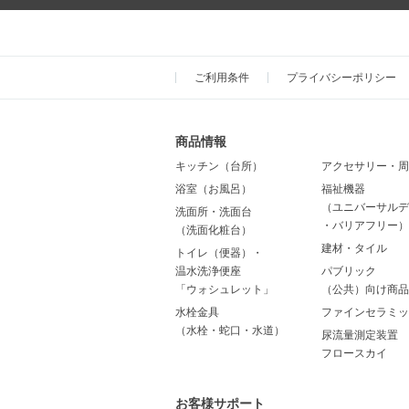
ご利用条件
プライバシーポリシー
商品情報
キッチン（台所）
アクセサリー・周
浴室（お風呂）
福祉機器
（ユニバーサルデ
洗面所・洗面台
・バリアフリー）
（洗面化粧台）
建材・タイル
トイレ（便器）・
温水洗浄便座
パブリック
「ウォシュレット」
（公共）向け商品
水栓金具
ファインセラミッ
（水栓・蛇口・水道）
尿流量測定装置
フロースカイ
お客様サポート