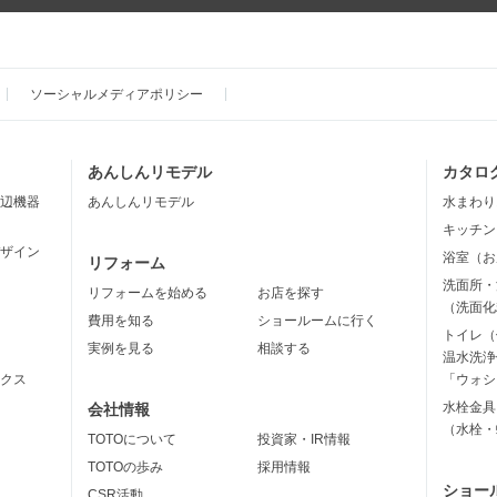
ソーシャルメディアポリシー
あんしんリモデル
カタロ
辺機器
あんしんリモデル
水まわり
キッチン
ザイン
浴室（お
リフォーム
洗面所・
リフォームを始める
お店を探す
（洗面化
費用を知る
ショールームに行く
トイレ（
実例を見る
相談する
温水洗浄
クス
「ウォシ
水栓金具
会社情報
（水栓・
TOTOについて
投資家・IR情報
TOTOの歩み
採用情報
ショー
CSR活動