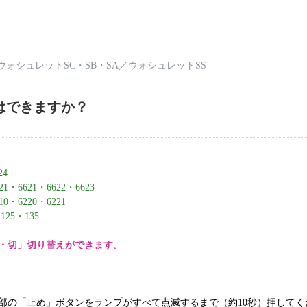
ウォシュレットSC・SB・SA
／
ウォシュレットSS
はできますか？
F6624
・6621・6622・6623
・6220・6221
25・135
・切」切り替えができます。
部の「止め」ボタンをランプがすべて点滅するまで（約10秒）押してく