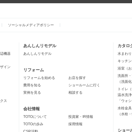
ソーシャルメディアポリシー
あんしんリモデル
カタロ
辺機器
あんしんリモデル
水まわり
キッチン
ザイン
浴室（お
リフォーム
洗面所・
リフォームを始める
お店を探す
（洗面化
費用を知る
ショールームに行く
トイレ（
実例を見る
相談する
温水洗浄
クス
「ウォシ
水栓金具
会社情報
（水栓・
TOTOについて
投資家・IR情報
TOTOの歩み
採用情報
ショー
CSR活動