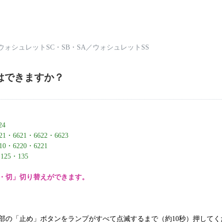
ウォシュレットSC・SB・SA
／
ウォシュレットSS
はできますか？
F6624
・6621・6622・6623
・6220・6221
25・135
・切」切り替えができます。
部の「止め」ボタンをランプがすべて点滅するまで（約10秒）押してく