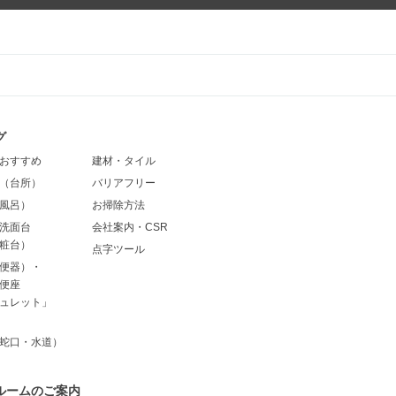
グ
おすすめ
建材・タイル
（台所）
バリアフリー
風呂）
お掃除方法
洗面台
会社案内・CSR
粧台）
点字ツール
便器）・
便座
ュレット」
蛇口・水道）
ルームのご案内