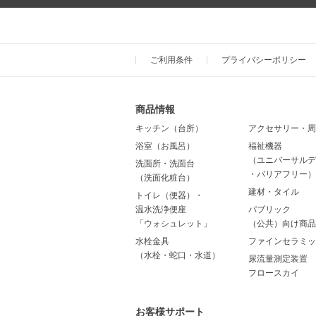
ご利用条件
プライバシーポリシー
商品情報
キッチン（台所）
アクセサリー・周
浴室（お風呂）
福祉機器
（ユニバーサルデ
洗面所・洗面台
・バリアフリー）
（洗面化粧台）
建材・タイル
トイレ（便器）・
温水洗浄便座
パブリック
「ウォシュレット」
（公共）向け商品
水栓金具
ファインセラミッ
（水栓・蛇口・水道）
尿流量測定装置
フロースカイ
お客様サポート