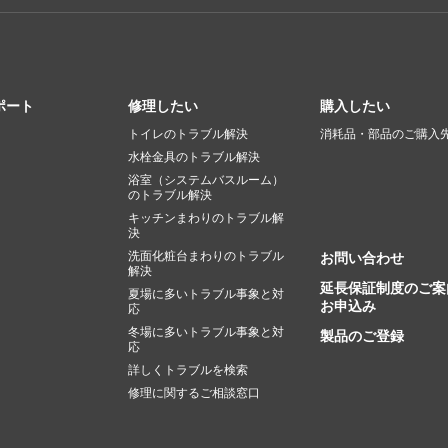
ポート
修理したい
購入したい
トイレのトラブル解決
消耗品・部品のご購入
水栓金具のトラブル解決
浴室（システムバスルーム）
のトラブル解決
キッチンまわりのトラブル解
決
洗面化粧台まわりのトラブル
お問い合わせ
解決
延長保証制度のご案
夏場に多いトラブル事象と対
お申込み
応
冬場に多いトラブル事象と対
製品のご登録
応
詳しくトラブルを検索
修理に関するご相談窓口