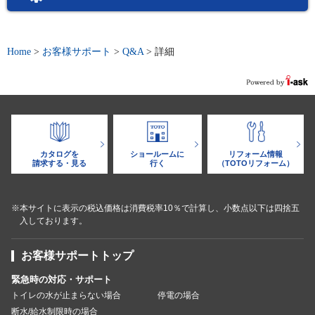
Home
>
お客様サポート
>
Q&A
>
詳細
カタログを
ショールームに
リフォーム情報
請求する・見る
行く
（TOTOリフォーム）
※本サイトに表示の税込価格は消費税率10％で計算し、小数点以下は四捨五
入しております。
お客様サポートトップ
緊急時の対応・サポート
トイレの水が止まらない場合
停電の場合
断水/給水制限時の場合