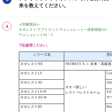
来を教えてください。
≪対象製品≫
ネオレスト/アプリコット/ウォシュレット一体形便器GG/
ウォシュレットSS・S
下記参照ください。
シリーズ名
意
ネオレストNX
NEOREST X ＝ 未来・高級感
ネオレストLS
Luxu
ネオレストAS
Adva
ネオ⇒新しい
ネオレストLS-W
TO
レスト⇒レストルーム
サ
ネオレストAS-W
ネオレストRS
Rela