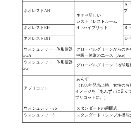
A⇒
ネオレストAH
プ
ネオ⇒新しい
（
レスト⇒レストルーム
ネオレストRH
H⇒ハイブリット
R
ネオレストDH
D
ウォシュレット一体形便器
グローバルグリーンからのさらな
GGA
中級一体形のエース（Ace）
ウォシュレット一体形便器
グローバルグリーン（地球規
GG
あんず
（1999年発売当時、女性の
アプリコット
イメージを「あんず」に見立
プリコットに。）
ウォシュレットSS
スタンダートの瞬間式
ウォシュレットS
スタンダード（シンプル機能