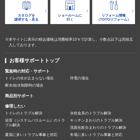
カタログを
ショールームに
リフォーム情報
請求する・見る
行く
（TOTOリフォーム）
※本サイトに表示の税込価格は消費税率10％で計算し、小数点以下は四捨五
入しております。
お客様サポートトップ
緊急時の対応・サポート
トイレの水が止まらない場合
停電の場合
断水/給水制限時の場合
商品別サポート
修理したい
トイレのトラブル解決
水栓金具のトラブル解決
浴室（システムバスルーム）のトラ
キッチンまわりのトラブル解決
ブル解決
洗面化粧台まわりのトラブル解決
夏場に多いトラブル事象と対応
冬場に多いトラブル事象と対応