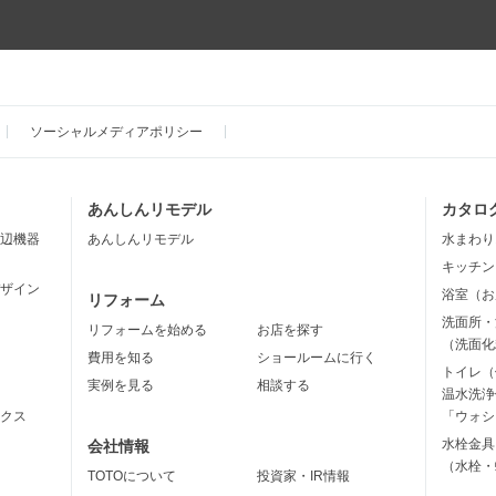
ソーシャルメディアポリシー
あんしんリモデル
カタロ
辺機器
あんしんリモデル
水まわり
キッチン
ザイン
浴室（お
リフォーム
洗面所・
リフォームを始める
お店を探す
（洗面化
費用を知る
ショールームに行く
トイレ（
実例を見る
相談する
温水洗浄
クス
「ウォシ
水栓金具
会社情報
（水栓・
TOTOについて
投資家・IR情報