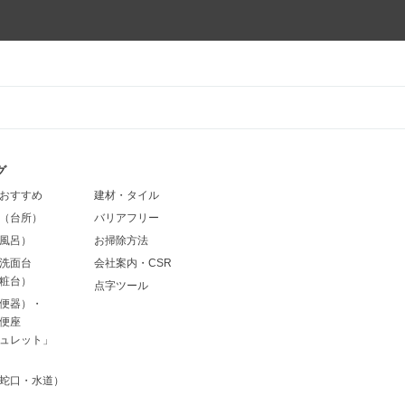
グ
おすすめ
建材・タイル
（台所）
バリアフリー
風呂）
お掃除方法
洗面台
会社案内・CSR
粧台）
点字ツール
便器）・
便座
ュレット」
蛇口・水道）