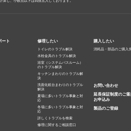
で計算し、小数点以下は四捨五入しております。
ポート
修理したい
購入したい
トイレのトラブル解決
消耗品・部品のご購入
水栓金具のトラブル解決
浴室（システムバスルーム）
のトラブル解決
キッチンまわりのトラブル解
決
洗面化粧台まわりのトラブル
お問い合わせ
解決
延長保証制度のご案
夏場に多いトラブル事象と対
お申込み
応
冬場に多いトラブル事象と対
製品のご登録
応
詳しくトラブルを検索
修理に関するご相談窓口