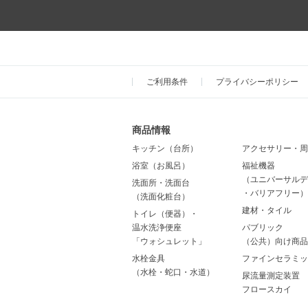
ご利用条件
プライバシーポリシー
商品情報
キッチン（台所）
アクセサリー・周
浴室（お風呂）
福祉機器
（ユニバーサルデ
洗面所・洗面台
・バリアフリー）
（洗面化粧台）
建材・タイル
トイレ（便器）・
温水洗浄便座
パブリック
「ウォシュレット」
（公共）向け商品
水栓金具
ファインセラミッ
（水栓・蛇口・水道）
尿流量測定装置
フロースカイ