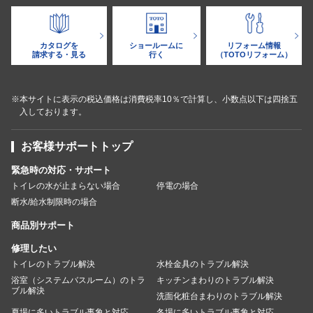
カタログを
ショールームに
リフォーム情報
請求する・見る
行く
（TOTOリフォーム）
※本サイトに表示の税込価格は消費税率10％で計算し、小数点以下は四捨五
入しております。
お客様サポートトップ
緊急時の対応・サポート
トイレの水が止まらない場合
停電の場合
断水/給水制限時の場合
商品別サポート
修理したい
トイレのトラブル解決
水栓金具のトラブル解決
浴室（システムバスルーム）のトラ
キッチンまわりのトラブル解決
ブル解決
洗面化粧台まわりのトラブル解決
夏場に多いトラブル事象と対応
冬場に多いトラブル事象と対応