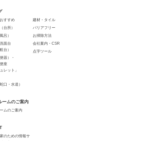
グ
おすすめ
建材・タイル
（台所）
バリアフリー
風呂）
お掃除方法
洗面台
会社案内・CSR
粧台）
点字ツール
便器）・
便座
ュレット」
蛇口・水道）
ルームのご案内
ームのご案内
T
家のための情報サ