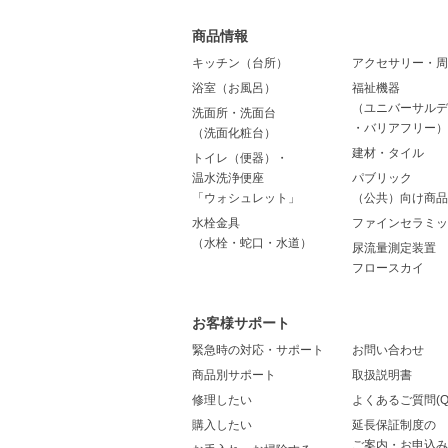
商品情報
キッチン（台所）
アクセサリー・周
浴室（お風呂）
福祉機器
（ユニバーサルデ
洗面所・洗面台
・バリアフリー）
（洗面化粧台）
建材・タイル
トイレ（便器）・
温水洗浄便座
パブリック
「ウォシュレット」
（公共）向け商品
水栓金具
ファインセラミッ
（水栓・蛇口・水道）
尿流量測定装置
フロースカイ
お客様サポート
緊急時の対応・サポート
お問い合わせ
商品別サポート
取扱説明書
修理したい
よくあるご質問(Q
購入したい
延長保証制度の
ご案内・お申込み