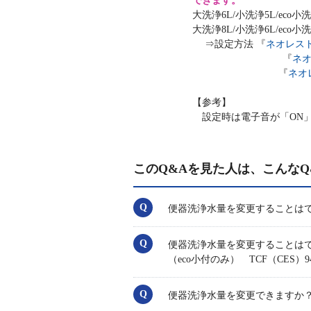
できます。
大洗浄6L/小洗浄5L/eco小
大洗浄8L/小洗浄6L/eco
⇒設定方法 『
ネオレスト
『
ネオ
『
ネオ
【参考】
設定時は電子音が「ON」
このQ&Aを見た人は、こんなQ
便器洗浄水量を変更することはできま
便器洗浄水量を変更することはできますか？
（eco小付のみ） TCF（CES）9412
便器洗浄水量を変更できますか？◆標準