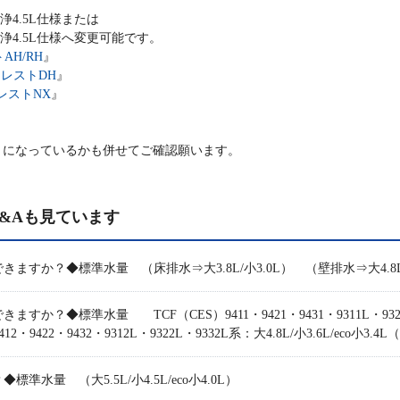
洗浄4.5L仕様または
小洗浄4.5L仕様へ変更可能です。
AH/RH
』
レストDH
』
レストNX
』
になっているかも併せてご確認願います。
&Aも見ています
すか？◆標準水量 （床排水⇒大3.8L/小3.0L） （壁排水⇒大4.8L/
◆標準水量 TCF（CES）9411・9421・9431・9311L・9321L・93
・9422・9432・9312L・9322L・9332L系：大4.8L/小3.6L/eco小3.4
水量 （大5.5L/小4.5L/eco小4.0L）