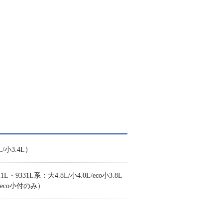
小3.4L）
31L系：大4.8L/小4.0L/eco小3.8L
L（eco小付のみ）