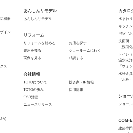
あんしんリモデル
カタロ
辺機器
あんしんリモデル
水まわり
キッチン
ザイン
浴室（お
リフォーム
洗面所・
リフォームを始める
お店を探す
（洗面化
費用を知る
ショールームに行く
トイレ（
実例を見る
相談する
温水洗浄
クス
「ウォシ
水栓金具
会社情報
（水栓・
TOTOについて
投資家・IR情報
TOTOの歩み
採用情報
ショー
CSR活動
ショール
ニュースリリース
&A)
COM-E
建築専門