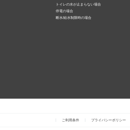
トイレの水が止まらない場合
停電の場合
断水/給水制限時の場合
ご利用条件
プライバシーポリシー