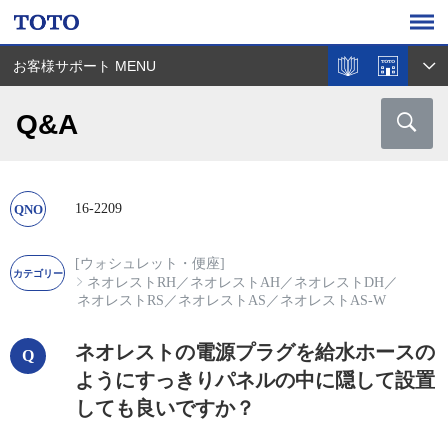
お客様サポート MENU
Q&A
16-2209
[ウォシュレット・便座]
ネオレストRH
／
ネオレストAH
／
ネオレストDH
／
ネオレストRS
／
ネオレストAS
／
ネオレストAS-W
ネオレストの電源プラグを給水ホースの
ようにすっきりパネルの中に隠して設置
しても良いですか？