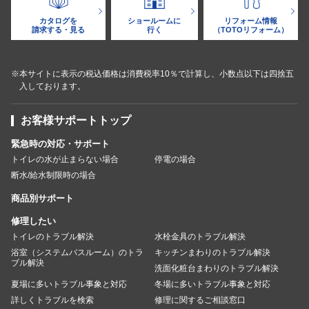
カタログを
ショールームに
リフォーム情報
請求する・見る
行く
（TOTOリフォーム）
※本サイトに表示の税込価格は消費税率10％で計算し、小数点以下は四捨五
入しております。
お客様サポートトップ
緊急時の対応・サポート
トイレの水が止まらない場合
停電の場合
断水/給水制限時の場合
商品別サポート
修理したい
トイレのトラブル解決
水栓金具のトラブル解決
浴室（システムバスルーム）のトラ
キッチンまわりのトラブル解決
ブル解決
洗面化粧台まわりのトラブル解決
夏場に多いトラブル事象と対応
冬場に多いトラブル事象と対応
詳しくトラブルを検索
修理に関するご相談窓口