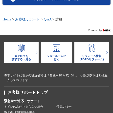
Home
>
お客様サポート
>
Q&A
>
詳細
カタログを
ショールームに
リフォーム情報
請求する・見る
行く
（TOTOリフォーム）
※本サイトに表示の税込価格は消費税率10％で計算し、小数点以下は四捨五
入しております。
お客様サポートトップ
緊急時の対応・サポート
トイレの水が止まらない場合
停電の場合
断水/給水制限時の場合