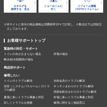
カタログを
ショールームに
リフォーム情報
請求する・見る
行く
（TOTOリフォーム）
※本サイトに表示の税込価格は消費税率10％で計算し、小数点以下は四捨五
入しております。
お客様サポートトップ
緊急時の対応・サポート
トイレの水が止まらない場合
停電の場合
断水/給水制限時の場合
商品別サポート
修理したい
トイレのトラブル解決
水栓金具のトラブル解決
浴室（システムバスルーム）のトラ
キッチンまわりのトラブル解決
ブル解決
洗面化粧台まわりのトラブル解決
夏場に多いトラブル事象と対応
冬場に多いトラブル事象と対応
詳しくトラブルを検索
修理に関するご相談窓口