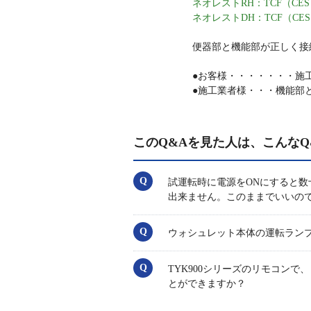
ネオレストRH：TCF（CES）9
ネオレストDH：TCF（CES）9
便器部と機能部が正しく接
●お客様・・・・・・・施
●施工業者様・・・機能部
このQ&Aを見た人は、こんなQ
試運転時に電源をONにすると数
出来ません。このままでいいの
ウォシュレット本体の運転ラン
TYK900シリーズのリモコ
とができますか？