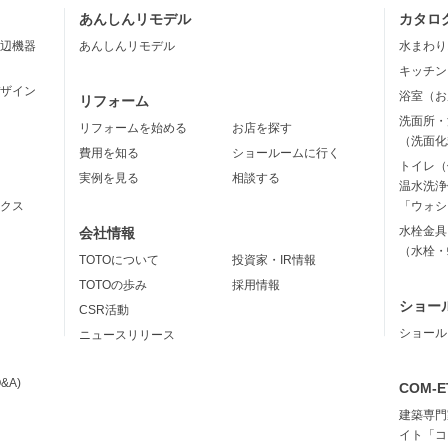
あんしんリモデル
カタロ
辺機器
あんしんリモデル
水まわり
キッチン
ザイン
浴室（お
リフォーム
洗面所・
リフォームを始める
お店を探す
（洗面化
費用を知る
ショールームに行く
トイレ（
実例を見る
相談する
温水洗浄
クス
「ウォシ
水栓金具
会社情報
（水栓・
TOTOについて
投資家・IR情報
TOTOの歩み
採用情報
ショー
CSR活動
ショール
ニュースリリース
&A)
COM-E
建築専門
イト「コ