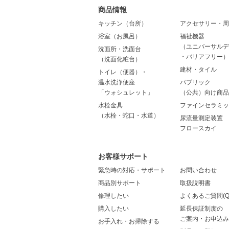
商品情報
キッチン（台所）
アクセサリー・周
浴室（お風呂）
福祉機器
（ユニバーサルデ
洗面所・洗面台
・バリアフリー）
（洗面化粧台）
建材・タイル
トイレ（便器）・
温水洗浄便座
パブリック
「ウォシュレット」
（公共）向け商品
水栓金具
ファインセラミッ
（水栓・蛇口・水道）
尿流量測定装置
フロースカイ
お客様サポート
緊急時の対応・サポート
お問い合わせ
商品別サポート
取扱説明書
修理したい
よくあるご質問(Q
購入したい
延長保証制度の
ご案内・お申込み
お手入れ・お掃除する