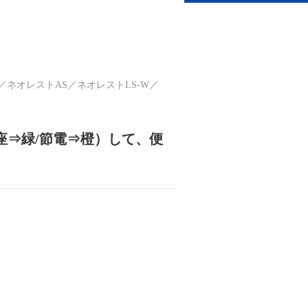
／
ネオレストAS
／
ネオレストLS-W
／
座⇒緑/節電⇒橙）して、便