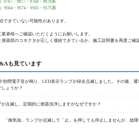
767・9877・9768・9878系
564・9574・9565・9575系
続できていない可能性があります。
工業者様へご確認いただくようにお願いします。
と便器部のコネクタが正しく接続できているか、施工説明書を再度ご確
&Aも見ています
十秒間電子音が鳴り、LED表示ランプが緑全点滅しました。その後、
でしょうか？
プが点滅し、定期的に便器洗浄しますがなぜですか？
ンで、 「換気強」ランプが点滅して「止」を押しても停止しませんが、