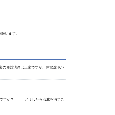
認願います。
通常の便器洗浄は正常ですが、停電洗浄が
故障ですか？ どうしたら点滅を消すこ