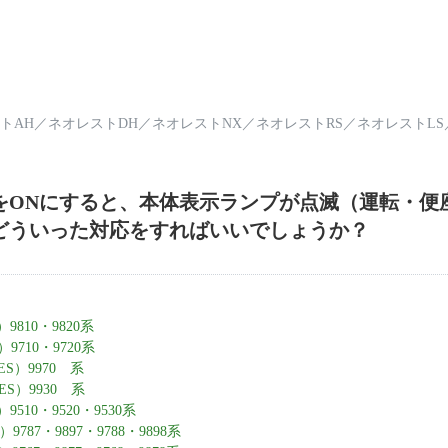
トAH
／
ネオレストDH
／
ネオレストNX
／
ネオレストRS
／
ネオレストLS
をONにすると、本体表示ランプが点滅（運転・便
どういった対応をすればいいでしょうか？
9810・9820系
9710・9720系
S）9970 系
S）9930 系
510・9520・9530系
787・9897・9788・9898系