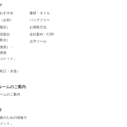
グ
おすすめ
建材・タイル
（台所）
バリアフリー
風呂）
お掃除方法
洗面台
会社案内・CSR
粧台）
点字ツール
便器）・
便座
ュレット」
蛇口・水道）
ルームのご案内
ームのご案内
T
家のための情報サ
メット」