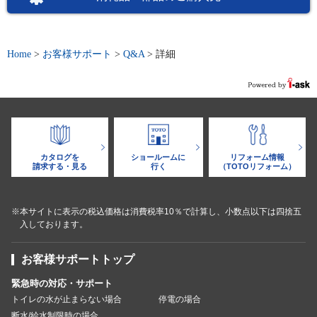
Home
>
お客様サポート
>
Q&A
>
詳細
カタログを
ショールームに
リフォーム情報
請求する・見る
行く
（TOTOリフォーム）
※本サイトに表示の税込価格は消費税率10％で計算し、小数点以下は四捨五
入しております。
お客様サポートトップ
緊急時の対応・サポート
トイレの水が止まらない場合
停電の場合
断水/給水制限時の場合