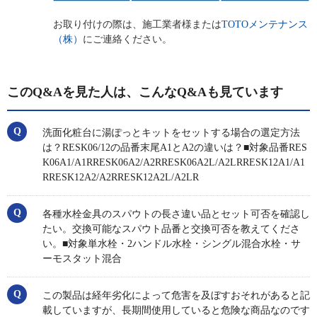
お取り付けの際は、施工業者様または
TOTOメンテナンス
（株）
にご連絡ください。
このQ&Aを見た人は、こんなQ&Aも見ています
洗面化粧台に湯ぽっとキットをセットする場合の選定方法
は？RESK06/12の品番末尾A1とA2の違いは？■対象品番RES
K06A1/A1RRESK06A2/A2RRESK06A2L/A2LRRESK12A1/A1
RRESK12A2/A2RRESK12A2L/A2LR
各種水栓金具のスパウトの長さ違い品とセット可否を確認し
たい。交換可能なスパウト品番と交換可否を教えてくださ
い。■対象単水栓・2ハンドル水栓・シングル混合水栓・サ
ーモスタット混合
この製品は経年劣化によって危害を及ぼすおそれがあると記
載していますが、長期間使用していると危険な商品なのです