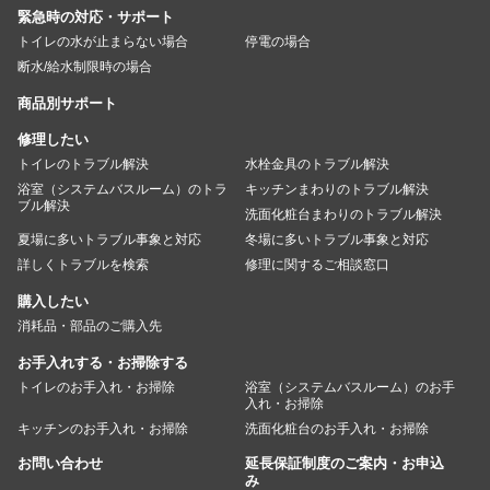
緊急時の対応・サポート
トイレの水が止まらない場合
停電の場合
断水/給水制限時の場合
商品別サポート
修理したい
トイレのトラブル解決
水栓金具のトラブル解決
浴室（システムバスルーム）のトラ
キッチンまわりのトラブル解決
ブル解決
洗面化粧台まわりのトラブル解決
夏場に多いトラブル事象と対応
冬場に多いトラブル事象と対応
詳しくトラブルを検索
修理に関するご相談窓口
購入したい
消耗品・部品のご購入先
お手入れする・お掃除する
トイレのお手入れ・お掃除
浴室（システムバスルーム）のお手
入れ・お掃除
キッチンのお手入れ・お掃除
洗面化粧台のお手入れ・お掃除
お問い合わせ
延長保証制度のご案内・お申込
み