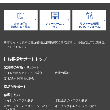
カタログを
ショールームに
リフォーム情報
請求する・見る
行く
（TOTOリフォーム）
※本サイトに表示の税込価格は消費税率10％で計算し、小数点以下は四捨五
入しております。
お客様サポートトップ
緊急時の対応・サポート
トイレの水が止まらない場合
停電の場合
断水/給水制限時の場合
商品別サポート
修理したい
トイレのトラブル解決
水栓金具のトラブル解決
浴室（システムバスルーム）のトラ
キッチンまわりのトラブル解決
ブル解決