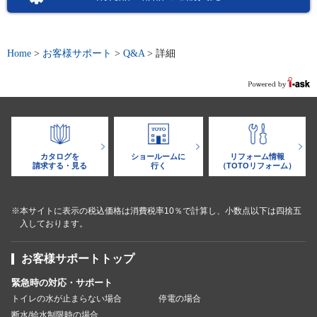
Home
>
お客様サポート
>
Q&A
>
詳細
カタログを
ショールームに
リフォーム情報
請求する・見る
行く
（TOTOリフォーム）
※本サイトに表示の税込価格は消費税率10％で計算し、小数点以下は四捨五
入しております。
お客様サポートトップ
緊急時の対応・サポート
トイレの水が止まらない場合
停電の場合
断水/給水制限時の場合