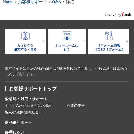
Home
>
お客様サポート
>
Q&A
>
詳細
カタログを
ショールームに
リフォーム情報
請求する・見る
行く
（TOTOリフォーム）
※本サイトに表示の税込価格は消費税率10％で計算し、小数点以下は四捨五
入しております。
お客様サポートトップ
緊急時の対応・サポート
トイレの水が止まらない場合
停電の場合
断水/給水制限時の場合
商品別サポート
修理したい